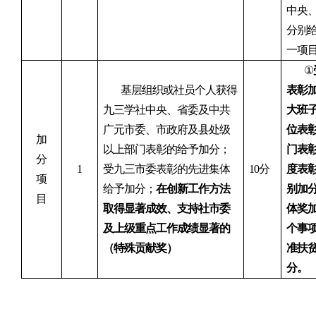
中央
分别给
一项
①
基层组织或社员个人获得
表彰
九三学社中央、省委及中共
大班
广元市委、市政府及县处级
位
表
加
以上部门表彰的给予加分
；
门表
分
1
受九三市委表彰
的先进集体
10分
度
表
项
给予加分；
在创新工作方法
别
加
目
取得显著成效、支持社市委
体奖
及上级重点工作成绩显著的
个事项
（特殊贡献奖）
准扶
分
。