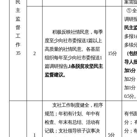
民
案需
主
①
全
监
调研
督
民主
积极反映社情民意，每季
工
多报1
度至少向社市委报送1篇以上
作
多
续
高质量的社情民意。各基层
3
5
2
15
分
（
包
组织每年至少向社市委报送1
导人
篇调研报告
,1条脱贫攻坚民主
加
5
分
监督建议
。
加
2
分
加
1
分
0.5
分
支社工作制度健全，程序
规范；年初有计划、年中有
有书
检查、年末有总结、活动有
分；
记载；支社领导班子议事决
分；
1
5
分