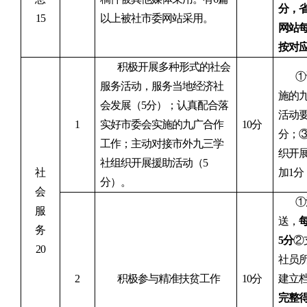
分，
15
以上被
社
市委网站采用。
网站每
按对
积极开展多种形式的社会
①
服务活动，服务当地经济社
施的
会发展（5分
）
；认真配合落
活动
1
实好市委会实施的九广合作
10
分
分；
工作；主动对接市外九三学
织开
社组织开展援助活动（5
社
加1分
分
）
。
会
①
服
送
，
务
5分
②
20
社员
2
积极参与精准扶贫工作
10
分
建立
完整得