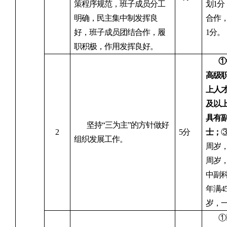
策程序规范，班子成员分工
划
1
分
明确，民主集中制发挥良
合作
好，班子成员团结合作，履
1
分
。
职积极，作用发挥良好。
①
高级
上人
及以
具有
坚持“三为主”的方针做好
2
5分
士
；
组织发展工作。
周岁，
周岁
中副科
年满4
岁，
①