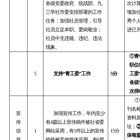
各级党委政府、统战部、九
次计
三学社市委安排部署的工作
项加
任务；加强社员管理，
引导
秀个
社员立足本职、爱岗敬业；
进已
社员中无违规、违纪、违法
现象。
①青
职位
5
支持“青工委”工作
5分
工委
各级
次得0
①
刊名
宣
加强宣传工作，年内至少
资料
传
有4篇以上宣传稿件被
社
省委
址；
信
1
网站采用，有1件以上的宣传
15
分
体每篇
息
稿件被其他媒体采用。有6篇