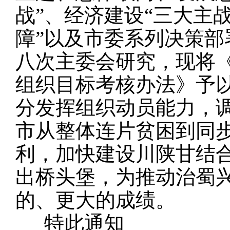
战
”
、经济建设
“
三大主
障
”
以及市委系列决策部
八次主委会研究，现将
组织目标考核办法》予
分发挥组织动员能力，
市从
整体连片贫困到同
利，加快建设川陕甘结
出桥头堡
，为
推动治蜀
的、更大的成绩。
特此通知