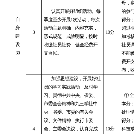
母，
认真开展好组织活动。每
的参
自
季度至少开展1次活动，每次
得分
身
活动主题明确，内容充实，
超过4
3
10
分
建
形式规范，成效明显，按时
加考
设
收缴社员社费，健全经费开
社员
30
支台帐。
不能
费开
布，
加强思想建设，开展好社
员的学习实践活动；及时学
习、贯彻中共中央、省委、
①
全
市委全会精神和九三学社中
本分
央、省委、市委的有关会
处理
议、文件精神，执行市委
得分
4
会、主委会决议，认真完成
10
分
科技