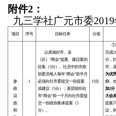
附件
2：
九三学社广元市委
201
9
项目
序号
目标任务
分值
①
认真做好市、县
完成1
（区）“两会”提案、建议案的
分，
征集（
5
分）。社员中的
市
政
市、
协委员每人每年
“两
会
”
前半月
为优
参
1
必须
向社市委
提交一份提案
15
分
分、1
政
或建议（
5
分）；基层组织
在
加
2
分
议
市“两
会
”
前
一个
月
向社市委
提
大会
政
交一份政协集体提案（
5
提案
和
分）。
议，