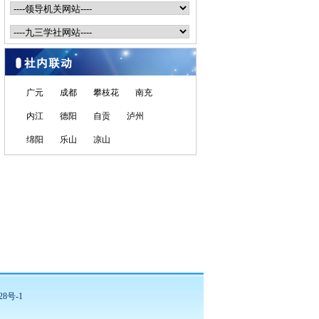
广元
成都
攀枝花
南充
内江
德阳
自贡
泸州
绵阳
乐山
凉山
28号-1