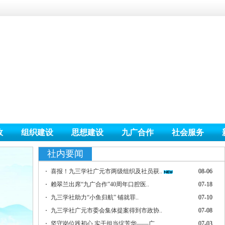
政
组织建设
思想建设
九广合作
社会服务
社内要闻
喜报！九三学社广元市两级组织及社员获..
08-06
赖翠兰出席“九广合作”40周年口腔医..
07-18
九三学社助力“小鱼归航” 铺就罪..
07-10
九三学社广元市委会集体提案得到市政协..
07-08
坚守岗位践初心 实干担当绽芳华——广..
07-03