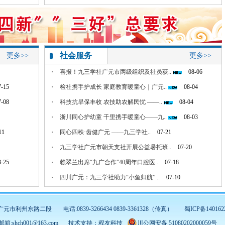
0-21
同心四秩·齿健广元 ——九三学社..
07-21
社会服务
更多>>
更多>>
喜报！九三学社广元市两级组织及社员获..
08-06
7-15
检社携手护成长 家庭教育暖童心｜广元..
08-04
7-08
科技抗旱保丰收 农技助农解民忧 ——..
08-04
浙川同心护幼童 千里携手暖童心——九..
08-03
11
同心四秩·齿健广元 ——九三学社..
07-21
九三学社广元市朝天支社开展公益暑托班..
07-20
3-25
赖翠兰出席“九广合作”40周年口腔医..
07-18
四川广元：九三学社助力“小鱼归航” ..
07-10
2-06
坚守岗位践初心 实干担当绽芳华——广..
07-03
:广元市利州东路二段
电话:0839-3266434 0839-3361328（传真）
蜀ICP备140162
邮箱:shch001@163.com
技术支持：
程友科技
川公网安备 51080202000059号