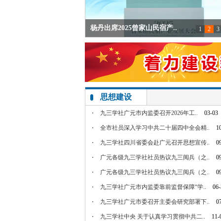
杨丹出席2025曾家山民宿产..
1
2
3
九三学社广元市委员会召开七届..
九三学社广元市委会召开“学规..
武维华率队赴四川旺苍开展定点..
九三学社广元市青工委开展“书..
九三学社中央副主席丛斌一行来..
思想建设
九三学社广元市内监委召开2026年工..
03-03
全市社员深入学习中共二十届四中全会精..
1
九三学社四川省委会赴广元召开思想宣传..
0
广元各级九三学社社员热议九三阅兵（之..
0
广元各级九三学社社员热议九三阅兵（之..
0
九三学社广元市内监委靠前监督保障“学..
06-
九三学社广元市委召开主委会研究部署下..
0
九三学社中央 关于认真学习贯彻中共二..
11-