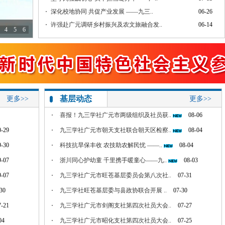
深化校地协同 共促产业发展 ——九三..
06-26
许强赴广元调研乡村振兴及农文旅融合发..
06-14
4
5
6
基层动态
更多>>
更多>>
喜报！九三学社广元市两级组织及社员获..
08-06
0-29
九三学社广元市朝天支社联合朝天区检察..
08-04
9-30
科技抗旱保丰收 农技助农解民忧 ——..
08-04
9-07
浙川同心护幼童 千里携手暖童心——九..
08-03
9-07
九三学社广元市旺苍基层委员会第八次社..
07-31
30
九三学社旺苍基层委与县政协联合开展 ..
07-30
7-21
九三学社广元市剑阁支社第四次社员大会..
07-27
04
九三学社广元市昭化支社第四次社员大会..
07-25