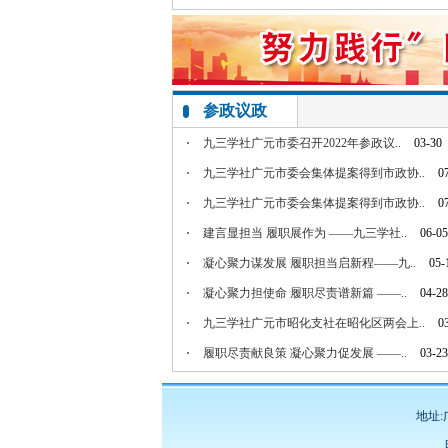
赖翠兰热议二十大召开：在新时代新征程..
1
参政议政
九三学社广元市委召开2022年参政议..
03-30
九三学社广元市委会集体提案得到市政协..
0
九三学社广元市委会集体提案得到市政协..
0
建言显担当 履职展作为 ——九三学社..
06-05
凝心聚力谋发展 履职担当启新程——九..
05-
凝心聚力担使命 履职尽责谱新篇 ——..
04-28
九三学社广元市昭化支社在昭化区两会上..
0
履职尽责献良策 凝心聚力促发展 ——..
03-23
省政协委员赖翠兰接受广元市融媒体中心..
0
地址